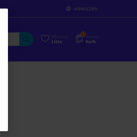
ANMELDEN
2
Wunsch
Waren
Liste
Korb