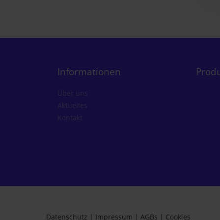
Informationen
Prod
Über uns
Aktuelles
Kontakt
Datenschutz
|
Impressum
|
AGBs
|
Cookies