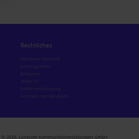
Rechtliches
Hardware-Versand
Zahlungsarten
Retouren
Widerruf
Batterieentsorgung
Verträge hier kündigen
© 2026, Lünecom Kommunikationslösungen GmbH